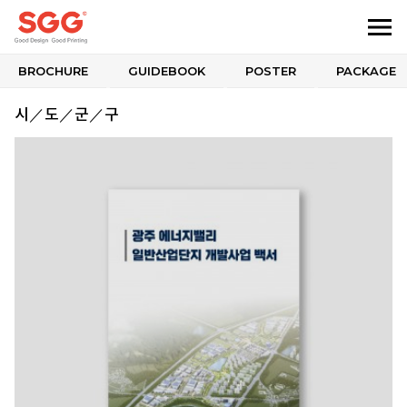
BROCHURE
GUIDEBOOK
POSTER
PACKAGE
시／도／군／구