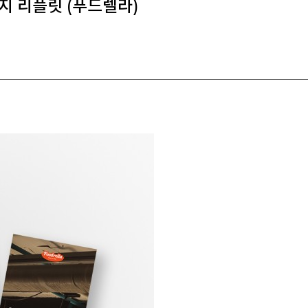
 접지 리플릿 (푸드렐라)