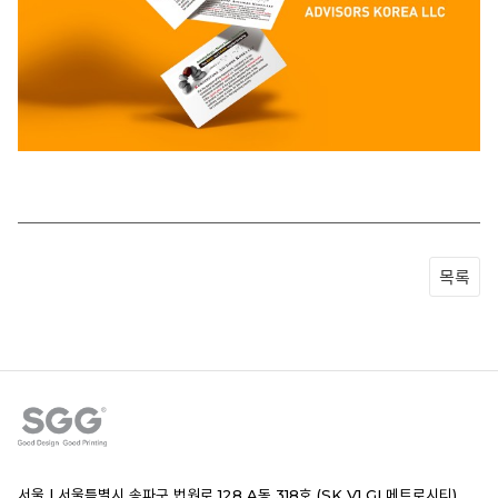
목록
서울 |
서울특별시 송파구 법원로 128 A동 318호 (SK V1 GL메트로시티)