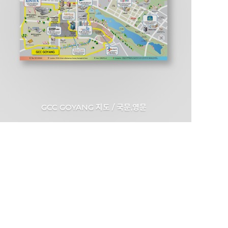
GCC GOYANG 지도 / 국문,영문
고양특례시 고양컨벤션뷰로