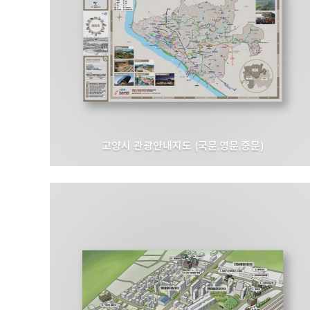
고양시 관광안내지도 (국문,영문,중문)
고양특례시