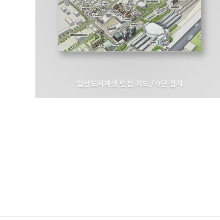
일산도시재생 맛집 지도 / 9단 접지
고양특례시 I 일산도시재생현장지원센터