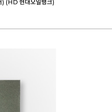
랍어) (HD 현대오일뱅크)