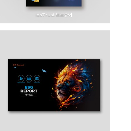
idsTrust 브로슈어
대웅제약 l idsTrust