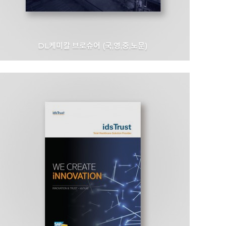
DL케미칼 브로슈어 (국,영,중,노문)
DL Chemical