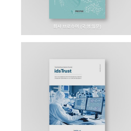
회사 브로슈어 (국,영,일문)
프레스티지바이오로직스