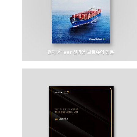
현대 XTeer 선박용 브로슈어 영문
HD 현대오일뱅크