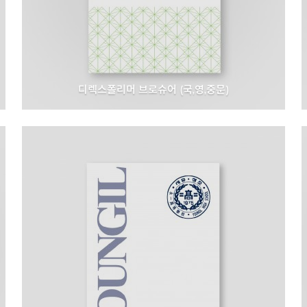
디렉스폴리머 브로슈어 (국,영,중문)
D-REX Polymer