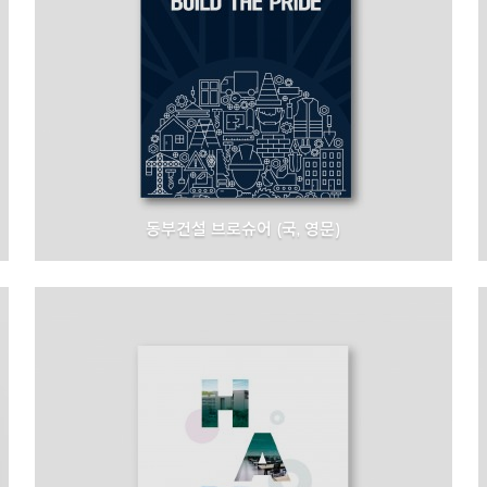
동부건설 브로슈어 (국, 영문)
동부건설