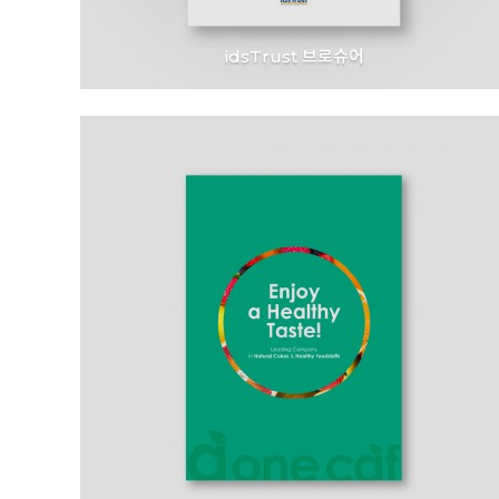
idsTrust 브로슈어
대웅제약 l idsTrust