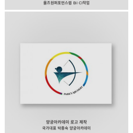
올즈원퍼포먼스랩 BI CI작업
양궁아카데미 로고 제작
국가대표 박종숙 양궁아카데미