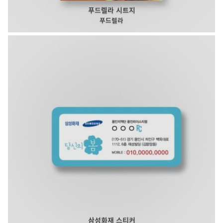
푸드렐라 시트지
푸드렐라
삼성화재 스티커