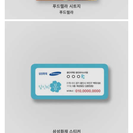
푸드렐라 시트지
푸드렐라
삼성화재 스티커