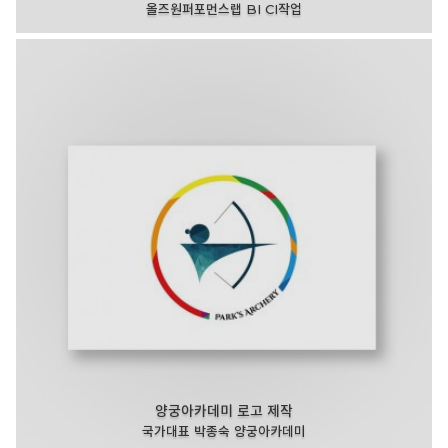
올즈원퍼포먼스랩 BI CI작업
양궁아카데미 로고 제작
국가대표 박종숙 양궁아카데미