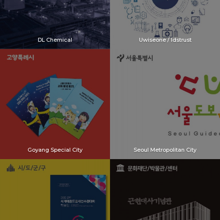
DL Chemical
Uwiseone / Idstrust
Goyang Special City
Seoul Metropolitan City