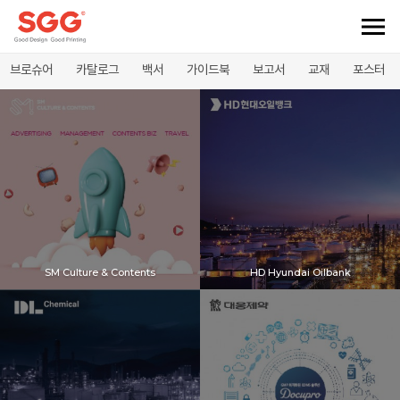
브로슈어
카탈로그
백서
가이드북
보고서
교재
포스터
SM Culture & Contents
HD Hyundai Oilbank